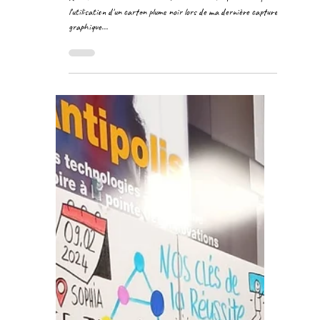
5 nov. 2024
Plutôt Noir sur blanc ou blanc sur
noir ?
Retex en noir et blanc..⬛⬜ Petit retour d'expérience après
l'utilisation d'un carton plume noir lors de ma dernière capture
graphique...