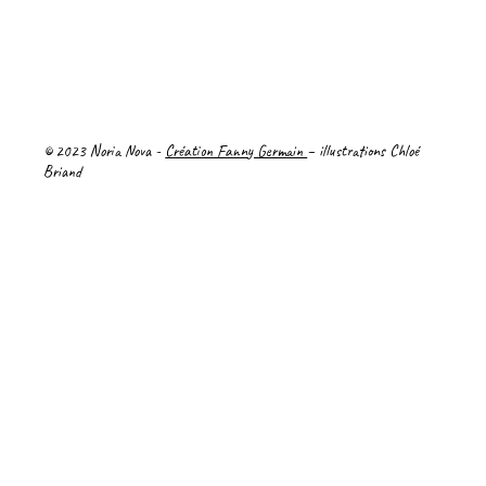
Politique de confidentialité
Mentions Légales
© 2023 Noria Nova -
Création Fanny Germain
– illustrations Chloé
Briand