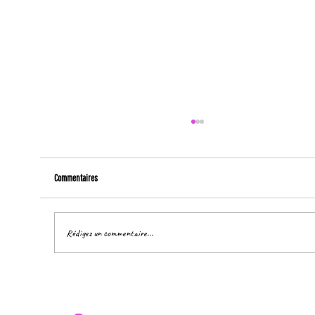
Commentaires
Rédigez un commentaire...
Rendre visible... c'est pouvoir transformer !