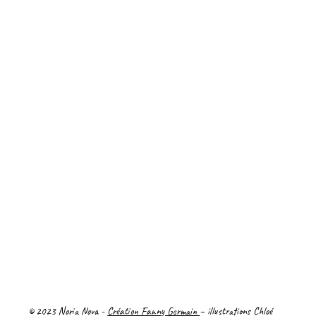
Politique de confidentialité
Mentions Légales
© 2023 Noria Nova -
Création Fanny Germain
– illustrations Chloé