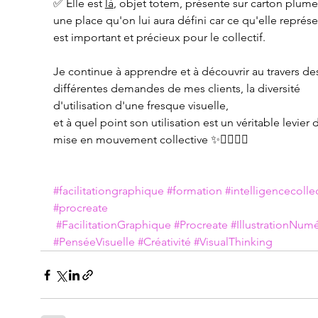
✅ Elle est 
là
, objet totem, présente sur carton plume,
une place qu'on lui aura défini car ce qu'elle représe
est important et précieux pour le collectif.
Je continue à apprendre et à découvrir au travers de
différentes demandes de mes clients, la diversité 
d'utilisation d'une fresque visuelle, 
et à quel point son utilisation est un véritable levier 
mise en mouvement collective ✨🏃‍♂️🏃‍♀️ 
#facilitationgraphique
#formation
#intelligencecolle
#procreate
#FacilitationGraphique
#Procreate
#IllustrationNum
#PenséeVisuelle
#Créativité
#VisualThinking