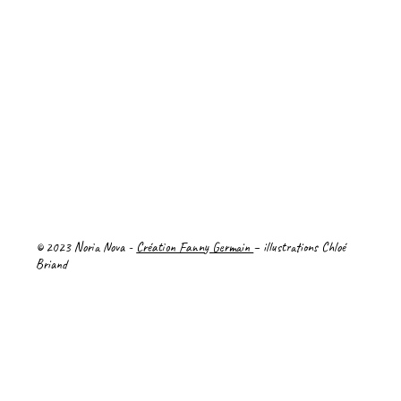
Politique de confidentialité
Mentions Légales
© 2023 Noria Nova -
Création Fanny Germain
– illustrations Chloé
Briand